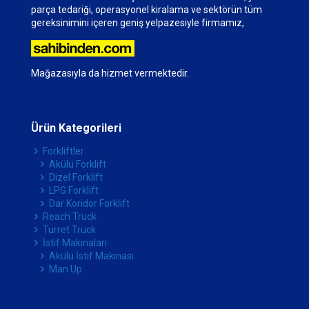
parça tedariği, operasyonel kiralama ve sektörün tüm
gereksinimini içeren geniş yelpazesiyle firmamız,
Mağazasıyla da hizmet vermektedir.
Ürün Kategorileri
Forkliftler
Akülü Forklift
Dizel Forklift
LPG Forklift
Dar Koridor Forklift
Reach Truck
Turret Truck
İstif Makinaları
Akülü İstif Makinası
Man Up