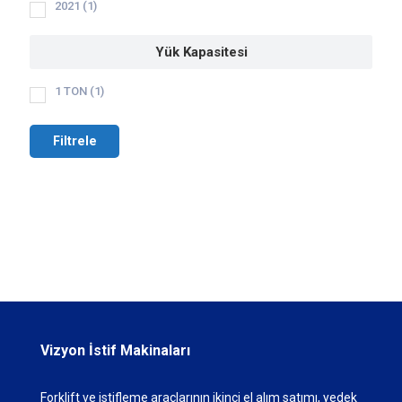
2021
(1)
Yük Kapasitesi
1 TON
(1)
Filtrele
Vizyon İstif Makinaları
Forklift ve istifleme araçlarının ikinci el alım satımı, yedek