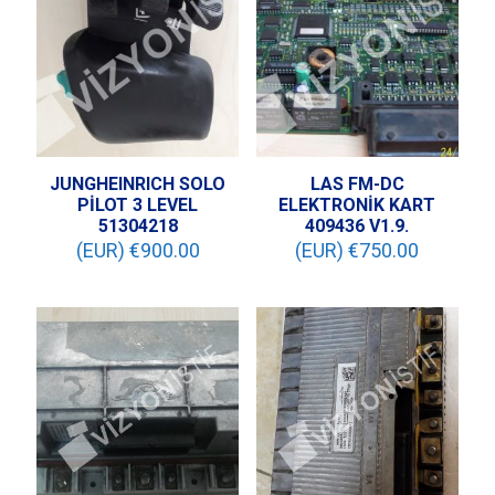
JUNGHEINRICH SOLO
LAS FM-DC
PİLOT 3 LEVEL
ELEKTRONİK KART
51304218
409436 V1.9.
(EUR) €
900.00
(EUR) €
750.00