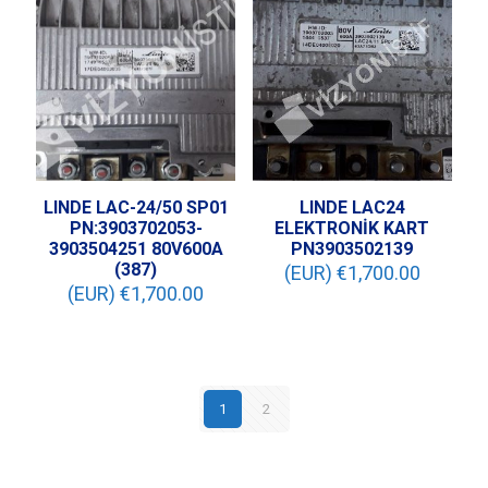
LINDE LAC-24/50 SP01
LINDE LAC24
PN:3903702053-
ELEKTRONİK KART
3903504251 80V600A
PN3903502139
(387)
(EUR) €
1,700.00
(EUR) €
1,700.00
1
2