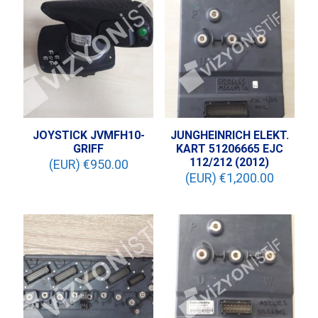
JOYSTICK JVMFH10-
JUNGHEINRICH ELEKT.
GRIFF
KART 51206665 EJC
112/212 (2012)
(EUR) €
950.00
(EUR) €
1,200.00