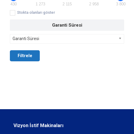
430
1 273
2 115
2 958
3 800
Stokta olanları göster
Garanti Süresi
Garanti Süresi
Filtrele
Vizyon İstif Makinaları