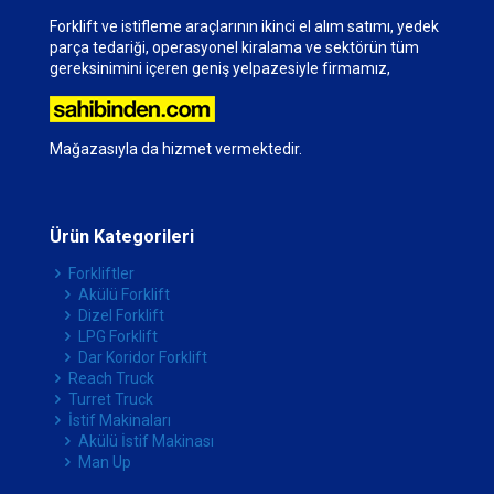
Forklift ve istifleme araçlarının ikinci el alım satımı, yedek
parça tedariği, operasyonel kiralama ve sektörün tüm
gereksinimini içeren geniş yelpazesiyle firmamız,
Mağazasıyla da hizmet vermektedir.
Ürün Kategorileri
Forkliftler
Akülü Forklift
Dizel Forklift
LPG Forklift
Dar Koridor Forklift
Reach Truck
Turret Truck
İstif Makinaları
Akülü İstif Makinası
Man Up