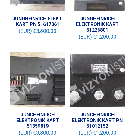
JUNGHEINRICH ELEKT.
JUNGHEINRICH
KART PN 51617861
ELEKTRONİK KART
51226801
(EUR) €
3,800.00
(EUR) €
1,200.00
JUNGHEINRICH
JUNGHEINRICH
ELEKTRONİK KART
ELEKTRONİK KART PN
51359819
51012152
(EUR) €
3,800.00
(EUR) €
1,200.00