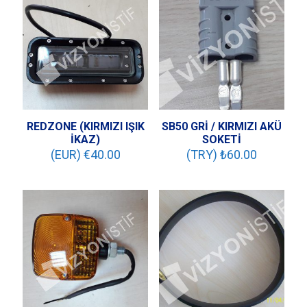
REDZONE (KIRMIZI IŞIK
SB50 GRİ / KIRMIZI AKÜ
İKAZ)
SOKETİ
(EUR) €
40.00
(TRY) ₺
60.00