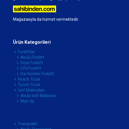
Mağazasıyla da hizmet vermektedir.
Ürün Kategorileri
Forkliftler
Akülü Forklift
Dizel Forklift
LPG Forklift
Dar Koridor Forklift
Reach Truck
Turret Truck
İstif Makinaları
Akülü İstif Makinası
Man Up
Transpalet