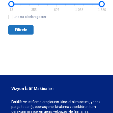
13
355
697
1 038
1 380
Stokta olanları göster
Filtrele
Vizyon İstif Makinaları
Forklift ve istifleme araçlarının ikinci el alım satımı, yedek
parça tedariği, operasyonel kiralama ve sektörün tüm
gereksinimini içeren geniş yelpazesiyle firmamız,