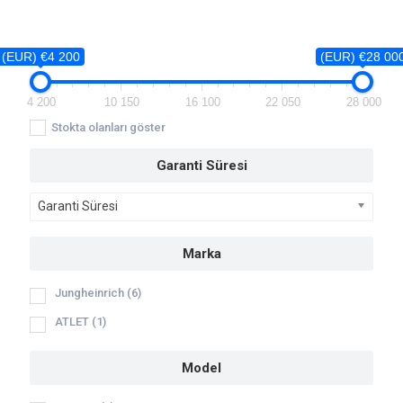
(EUR) €4 200
(EUR) €28 00
4 200
10 150
16 100
22 050
28 000
Stokta olanları göster
Garanti Süresi
Garanti Süresi
Marka
Jungheinrich
(6)
ATLET
(1)
Model