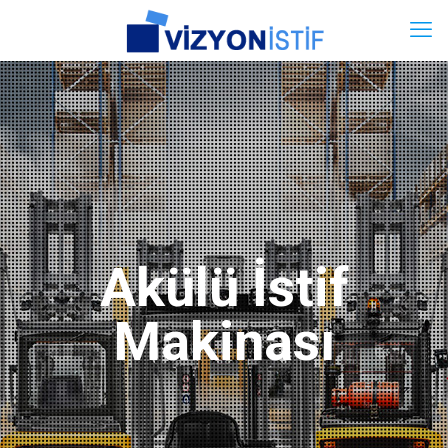
Akülü İstif
Makinası