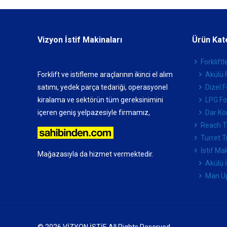
Vizyon İstif Makinaları
Ürün Kat
Forkliftl
Forklift ve istifleme araçlarının ikinci el alım
Akülü F
satımı, yedek parça tedariği, operasyonel
Dizel F
kiralama ve sektörün tüm gereksinimini
LPG For
içeren geniş yelpazesiyle firmamız,
Dar Kor
Reach T
Turret T
İstif Ma
Mağazasıyla da hizmet vermektedir.
Akülü 
Man U
© 2026 VİZYON İSTİF. All Rights Reserved.