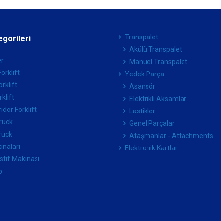
Transpalet
egorileri
Akülü Transpalet
er
Manuel Transpalet
orklift
Yedek Parça
orklift
Asansör
klift
Elektrikli Aksamlar
idor Forklift
Lastikler
ruck
Genel Parçalar
ruck
Ataşmanlar - Attachments
kinaları
Elektronik Kartlar
İstif Makinası
p