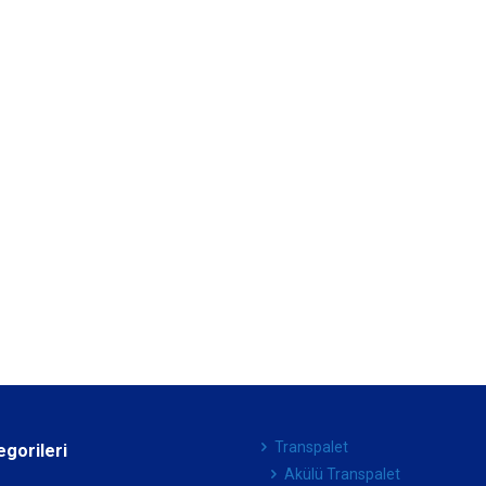
Transpalet
egorileri
Akülü Transpalet