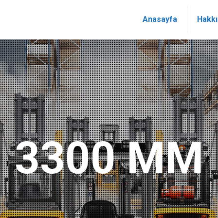
Anasayfa
Hakk
3300 MM