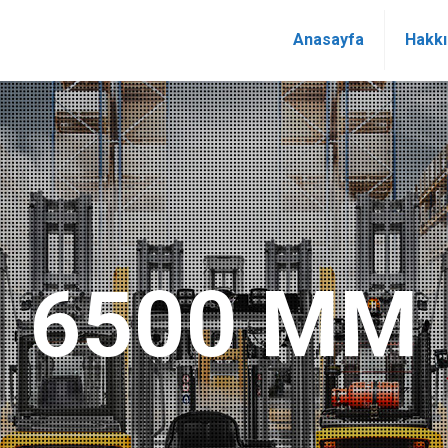
Anasayfa
Hakk
6500 MM