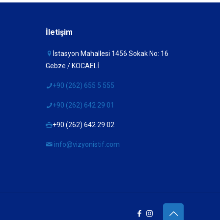
İletişim
İstasyon Mahallesi 1456 Sokak No: 16
Gebze / KOCAELİ
+90 (262) 655 5 555
+90 (262) 642 29 01
+90 (262) 642 29 02
info@vizyonistif.com