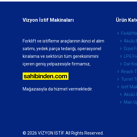
Vizyon İstif Makinaları
Ürün Kat
Forkliftl
Forklift ve istifleme araçlarının ikinci el alım
Akülü F
satımı, yedek parça tedariği, operasyonel
Dizel F
kiralama ve sektörün tüm gereksinimini
LPG For
içeren geniş yelpazesiyle firmamız,
Dar Kor
Reach T
Turret T
İstif Ma
Mağazasıyla da hizmet vermektedir.
Akülü 
Man U
© 2026 VİZYON İSTİF. All Rights Reserved.