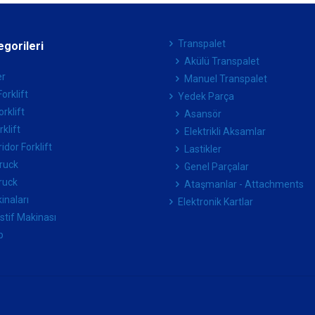
Transpalet
egorileri
Akülü Transpalet
er
Manuel Transpalet
orklift
Yedek Parça
orklift
Asansör
klift
Elektrikli Aksamlar
idor Forklift
Lastikler
ruck
Genel Parçalar
ruck
Ataşmanlar - Attachments
kinaları
Elektronik Kartlar
İstif Makinası
p