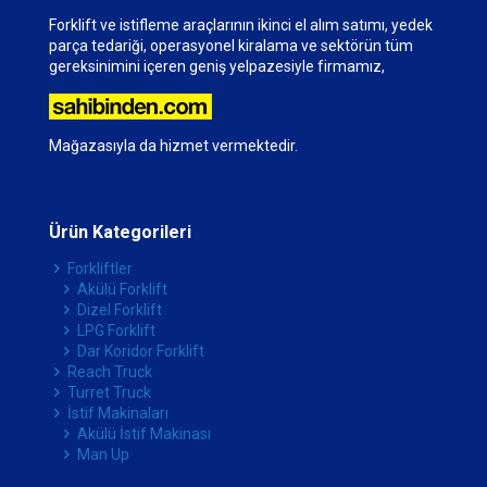
Forklift ve istifleme araçlarının ikinci el alım satımı, yedek
parça tedariği, operasyonel kiralama ve sektörün tüm
gereksinimini içeren geniş yelpazesiyle firmamız,
Mağazasıyla da hizmet vermektedir.
Ürün Kategorileri
Forkliftler
Akülü Forklift
Dizel Forklift
LPG Forklift
Dar Koridor Forklift
Reach Truck
Turret Truck
İstif Makinaları
Akülü İstif Makinası
Man Up