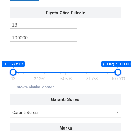
Fiyata Göre Filtrele
(EUR) €13
(EUR) €109 00
13
27 260
54 506
81 753
109 000
Stokta olanları göster
Garanti Süresi
Garanti Süresi
Marka