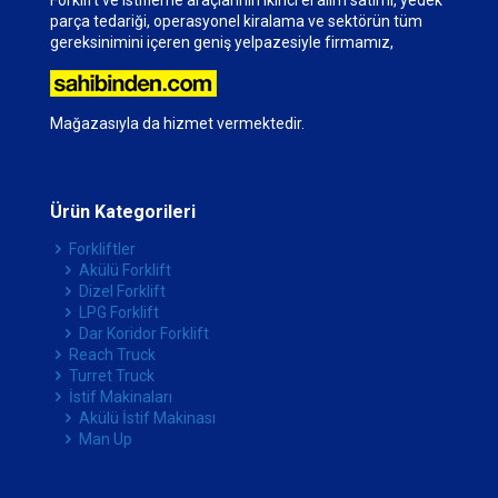
Forklift ve istifleme araçlarının ikinci el alım satımı, yedek
parça tedariği, operasyonel kiralama ve sektörün tüm
gereksinimini içeren geniş yelpazesiyle firmamız,
Mağazasıyla da hizmet vermektedir.
Ürün Kategorileri
Forkliftler
Akülü Forklift
Dizel Forklift
LPG Forklift
Dar Koridor Forklift
Reach Truck
Turret Truck
İstif Makinaları
Akülü İstif Makinası
Man Up