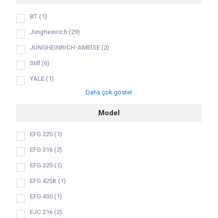
BT
(1)
Jungheinrich
(29)
JUNGHEINRICH-AMEİSE
(2)
Still
(6)
YALE
(1)
Daha çok göster
Model
EFG 220
(1)
EFG 316
(2)
EFG 320
(1)
EFG 425K
(1)
EFG 430
(1)
EJC 216
(2)