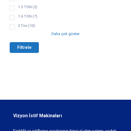
1.5 TON
(2)
1.6 TON
(7)
2 Ton
(10)
Daha çok göster
Filtrele
Vizyon İstif Makinaları