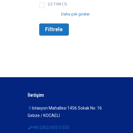
2,5 TON
(1)
Daha çok göster
Filtrele
İletişim
İstasyon Mahallesi 1456 Sokak No: 16
Gebze / KOCAELİ
+90 (262) 655 5 555