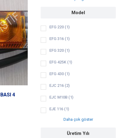
Model
EFG 220
(1)
EFG 316
(1)
EFG 320
(1)
EFG 425K
(1)
EFG 430
(1)
EJC 216
(2)
BASI 4
EJC M10B
(1)
EJE 116
(1)
Daha çok göster
Üretim Yılı