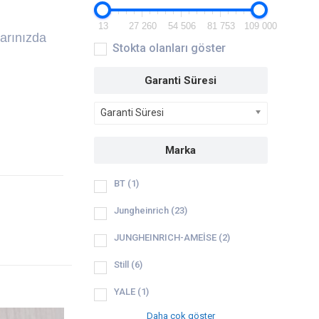
13
27 260
54 506
81 753
109 000
larınızda
Stokta olanları göster
Garanti Süresi
Garanti Süresi
Marka
BT
(1)
Jungheinrich
(23)
JUNGHEINRICH-AMEİSE
(2)
Still
(6)
YALE
(1)
Daha çok göster