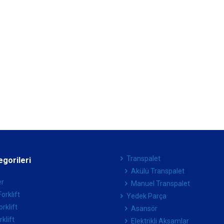
Transpalet
egorileri
Akülü Transpalet
er
Manuel Transpalet
orklift
Yedek Parça
orklift
Asansör
klift
Elektrikli Aksamlar