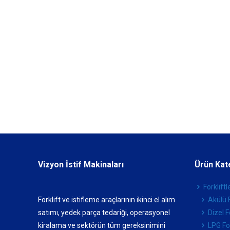
Vizyon İstif Makinaları
Ürün Kat
Forkliftl
Forklift ve istifleme araçlarının ikinci el alım
Akülü F
satımı, yedek parça tedariği, operasyonel
Dizel F
kiralama ve sektörün tüm gereksinimini
LPG For