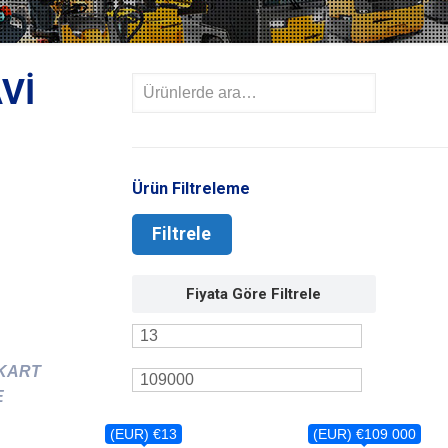
Vİ
Ürün Filtreleme
Filtrele
Fiyata Göre Filtrele
 KART
E
(EUR) €13
(EUR) €109 000