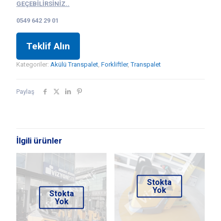
GEÇEBİLİRSİNİZ..
0549 642 29 01
Teklif Alın
Kategoriler:
Akülü Transpalet
,
Forkliftler
,
Transpalet
Paylaş
İlgili ürünler
Stokta
Yok
Stokta
Yok