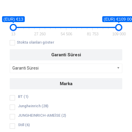
(EUR) €13
(EUR) €109 00
13
27 260
54 506
81 753
109 000
Stokta olanları göster
Garanti Süresi
Garanti Süresi
Marka
BT
(1)
Jungheinrich
(28)
JUNGHEINRICH-AMEİSE
(2)
Still
(6)