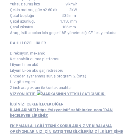
Yüksüz sürüş hızı 9 km/h
Çekiş motoru, güç s2 60 dk 2kW
Çatal boşluğu 535 mm
Çatal uzunluğu 1.150 mm
Çatal çıkıntısı 186 mm
Araç , istif araçları için geçerli AB yönetmeliği CE ile uyumludur.
DAHİLİ ÖZELLİKLER
Direksiyon, mekanik
Katlanabilir durma platformu
Lityum Li-on akü
Lityum Li-on akü şarj redresörü
Önceden ayarlanmış sürüş programı 2 (orta)
Hız göstergesi
2 inch araç ekranı ile kontak anahtarı
VİZYON İSTİF
MARKASININ YETKİLİ SATICISIDIR.
İLGİNİZİ ÇEKEBİLECEK DİĞER
İLANLARIMIZI https://vizyonistif.sahibinden.com ‘DAN
İNCELEYEBİLİRSİNİZ
EKİPMANLA İLGİLİ TEKNİK SORULARINIZ VE KİRALAMA
OPSİYONLARINIZ İÇİN SATIŞ TEMSİLCİLERİMİZ İLE İLETİŞİME