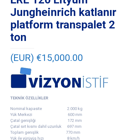
Jungheinrich katlanır
platform transpalet 2
ton
(EUR) €
15,000.00
TEKNİK ÖZELLİKLER
Nominal kapasite 2.000 kg
Yük Merkezi 600 mm
Çatal genişliği 172 mm
Çatal sırt kısmı dahil uzunluk 697 mm
Toplam genişlik 770 mm
Yük ile yürüyüş hızı 8 km/h