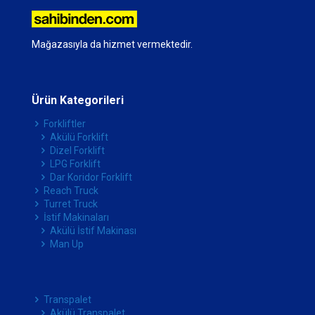
Mağazasıyla da hizmet vermektedir.
Ürün Kategorileri
Forkliftler
Akülü Forklift
Dizel Forklift
LPG Forklift
Dar Koridor Forklift
Reach Truck
Turret Truck
İstif Makinaları
Akülü İstif Makinası
Man Up
Transpalet
Akülü Transpalet