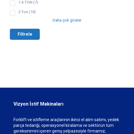
1.6 TON
(7)
2 Ton
(10)
Daha çok göster
Filtrele
Vizyon İstif Makinaları
Forklift ve istifleme araçlarının ikinci el alım satımı, yedek
parça tedariği, operasyonel kiralama ve sektörün tüm
gereksinimini içeren geniş yelpazesiyle firmamız,