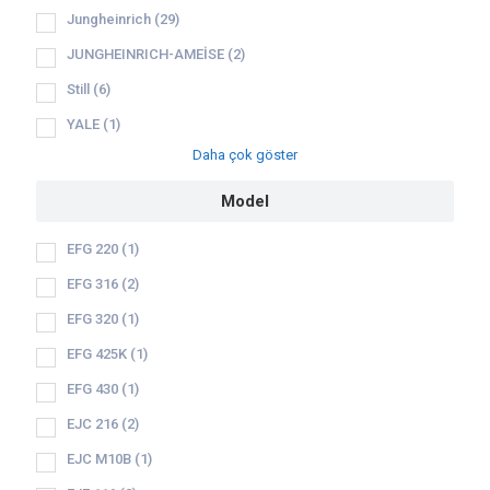
Jungheinrich
(29)
JUNGHEINRICH-AMEİSE
(2)
Still
(6)
YALE
(1)
Daha çok göster
Model
EFG 220
(1)
EFG 316
(2)
EFG 320
(1)
EFG 425K
(1)
EFG 430
(1)
EJC 216
(2)
EJC M10B
(1)