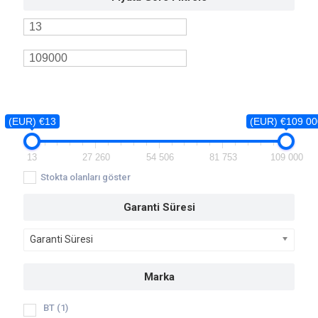
(EUR) €13
(EUR) €109 00
13
27 260
54 506
81 753
109 000
Stokta olanları göster
Garanti Süresi
Garanti Süresi
Marka
BT
(1)