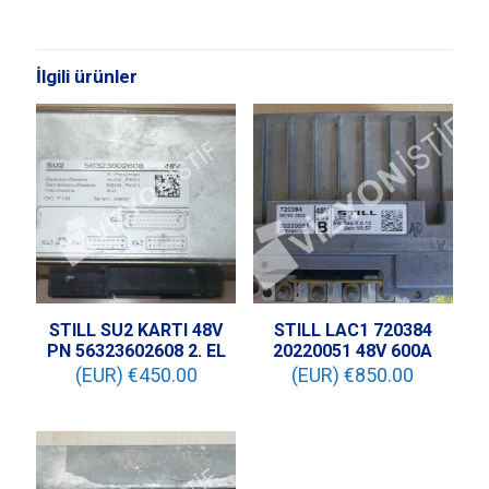
İlgili ürünler
STILL SU2 KARTI 48V
STILL LAC1 720384
PN 56323602608 2. EL
20220051 48V 600A
(EUR) €
450.00
(EUR) €
850.00