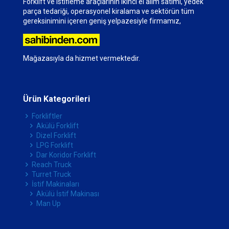
Forklift ve istifleme araçlarının ikinci el alım satımı, yedek
parça tedariği, operasyonel kiralama ve sektörün tüm
gereksinimini içeren geniş yelpazesiyle firmamız,
Mağazasıyla da hizmet vermektedir.
Ürün Kategorileri
Forkliftler
Akülü Forklift
Dizel Forklift
LPG Forklift
Dar Koridor Forklift
Reach Truck
Turret Truck
İstif Makinaları
Akülü İstif Makinası
Man Up