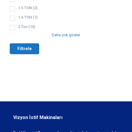
1.5 TON
(2)
1.6 TON
(7)
2 Ton
(10)
Daha çok göster
Filtrele
Vizyon İstif Makinaları