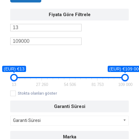
Fiyata Göre Filtrele
(EUR) €13
(EUR) €109 00
13
27 260
54 506
81 753
109 000
Stokta olanları göster
Garanti Süresi
Garanti Süresi
Marka