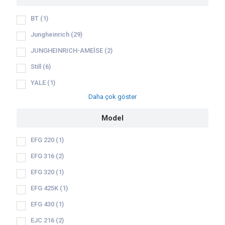
BT
(1)
Jungheinrich
(29)
JUNGHEINRICH-AMEİSE
(2)
Still
(6)
YALE
(1)
Daha çok göster
Model
EFG 220
(1)
EFG 316
(2)
EFG 320
(1)
EFG 425K
(1)
EFG 430
(1)
EJC 216
(2)