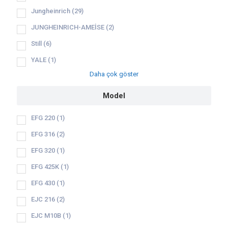
Jungheinrich
(29)
JUNGHEINRICH-AMEİSE
(2)
Still
(6)
YALE
(1)
Daha çok göster
Model
EFG 220
(1)
EFG 316
(2)
EFG 320
(1)
EFG 425K
(1)
EFG 430
(1)
EJC 216
(2)
EJC M10B
(1)