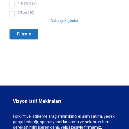
1.6 TON
(7)
2 Ton
(10)
Daha çok göster
Filtrele
Vizyon İstif Makinaları
Forklift ve istifleme araçlarının ikinci el alım satımı, yedek
parça tedariği, operasyonel kiralama ve sektörün tüm
gereksinimini içeren geniş yelpazesiyle firmamız,