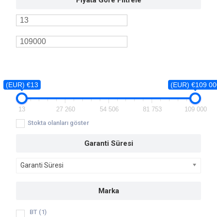
Fiyata Göre Filtrele
(EUR) €13
(EUR) €109 00
13
27 260
54 506
81 753
109 000
Stokta olanları göster
Garanti Süresi
Garanti Süresi
Marka
BT
(1)