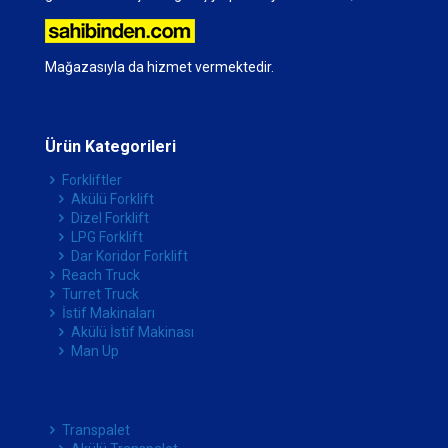
Mağazasıyla da hizmet vermektedir.
Ürün Kategorileri
Forkliftler
Akülü Forklift
Dizel Forklift
LPG Forklift
Dar Koridor Forklift
Reach Truck
Turret Truck
İstif Makinaları
Akülü İstif Makinası
Man Up
Transpalet