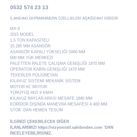
0532 574 23 13
İLANDAKİ EKİPMANIMIZIN ÖZELLİKLERİ AŞAĞIDAKİ GİBİDİR
MX-X
2015 MODEL
1,5 TON KAPASİTELİ
15.285 MM ASANSÖR
ASANSÖR KAPALI YÜKSELİĞİ 5900 MM
600 MM YÜK MERKEZİ
PALETTEN PALETE ÇALIŞMA GENİŞLİĞİ 1870 MM
OPERATÖR KABİN GENİŞLİĞİ 1470 MM
TEKERLER POLİÜRETAN
KILAVUZ SİSTEMİ MEKANİK SİSTEM
MOTOR AC MOTOR
YÜRÜYÜŞ HIZI 9 KM/H
KILAVUZ RAYLAR ARASI MESAFE 1840
MM
KORİDOR DIŞINDA MANEVRA MESAFESİ 4.400 MM
STOK’ DAN HEMEN TESLİM
İLGİNİZİ ÇEKEBİLECEK DİĞER
İLANLARIMIZI https://vizyonistif.sahibinden.com ‘DAN
İNCELEYEBİLİRSİNİZ.